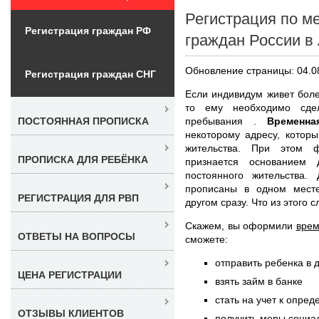
Регистрация по м
Регистрация граждан РФ
граждан России в
Обновление страницы: 04.0
Регистрация граждан СНГ
Если индивидум живет боле
то ему необходимо сде
пребывания .
Временн
ПОСТОЯННАЯ ПРОПИСКА
некоторому адресу, котор
жительства. При этом ф
ПРОПИСКА ДЛЯ РЕБЁНКА
признается основанием 
постоянного жительства
прописаны в одном мест
РЕГИСТРАЦИЯ ДЛЯ РВП
другом сразу. Что из этого 
Скажем, вы оформили
врем
ОТВЕТЫ НА ВОПРОСЫ
сможете:
отправить ребенка в 
ЦЕНА РЕГИСТРАЦИИ
взять займ в банке
стать на учет к опре
ОТЗЫВЫ КЛИЕНТОВ
получить меры соци